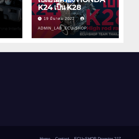
K24 เป็น K28
19 มีนาคม 2022
ADMIN_LAB_ECU-SHOP
Home
Contact
ECU=SHOP Dragster 2JZ