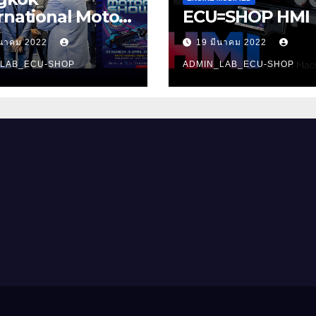
rnational Motor
ECU=SHOP HMI
w 2022
ีนาคม 2022
19 มีนาคม 2022
_LAB_ECU-SHOP
ADMIN_LAB_ECU-SHOP