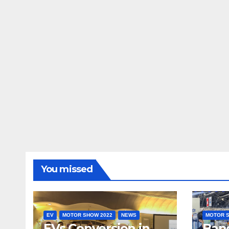
You missed
EV
MOTOR SHOW 2022
NEWS
MOTOR S
EVs Conversion in
Ban