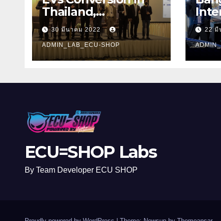
Thailand,
Inte
Technology, and
Sho
30 มีนาคม 2022
22 ม
Opportunities 2022
ADMIN_LAB_ECU-SHOP
ADMIN
ECU=SHOP Labs
By Team Developer ECU SHOP
Proudly powered by WordPress
|
Theme: Newsup by
Themeansar
.