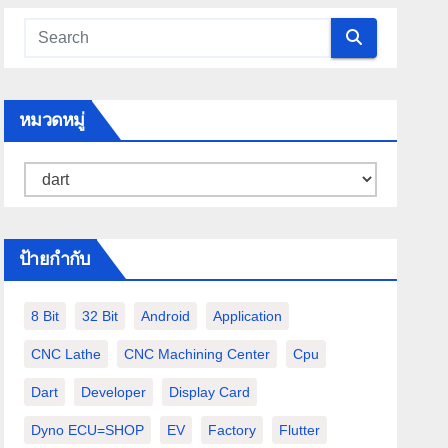
หมวดหมู่
หมวด
หมู่
ป้ายกำกับ
8 Bit
32 Bit
Android
Application
CNC Lathe
CNC Machining Center
Cpu
Dart
Developer
Display Card
Dyno ECU=SHOP
EV
Factory
Flutter