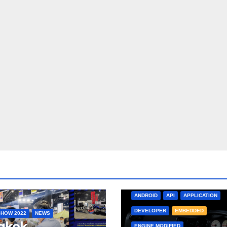
ANDROID
API
APPLICATION
DEVELOPER
EMBEDDED
HOW 2022
NEWS
gkok
ENGINE MODIFIED