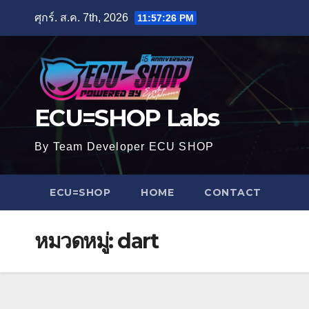
Skip
ศุกร์. ส.ค. 7th, 2026
11:57:27 PM
to
content
ECU=SHOP Labs
By Team Developer ECU SHOP
ECU=SHOP
HOME
CONTACT
หมวดหมู่:
dart