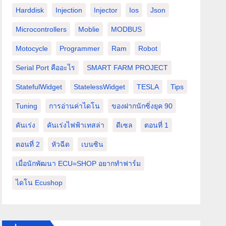
Harddisk
Injection
Injector
Ios
Json
Microcontrollers
Moblie
MODBUS
Motocycle
Programmer
Ram
Robot
Serial Port คืออะไร
SMART FARM PROJECT
StatefulWidget
StatelessWidget
TESLA
Tips
Tuning
การอ่านค่าไดโน
ของฝากนักซิ่งยุค 90
คันเร่ง
คันเร่งไฟฟ้าเทสล่า
ดีเซล
ตอนที่ 1
ตอนที่ 2
หัวฉีด
เบนซิน
เมื่อนักพัฒนา ECU=SHOP อยากทำฟาร์ม
ไดโน Ecushop