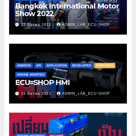
Bangkok International Motor
Show 2022
22 มีนาคม 2022
ADMIN_LAB_ECU-SHOP
ANDROID
API
APPLICATION
DEVELOPER
EMBEDDED
ENGINE MODIFIED
ECU=SHOP HMI
19 มีนาคม 2022
ADMIN_LAB_ECU-SHOP
ENGINE MODIFIED
MACHINE