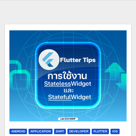
ANDROID
APPLICATION
DART
DEVELOPER
FLUTTER
IOS