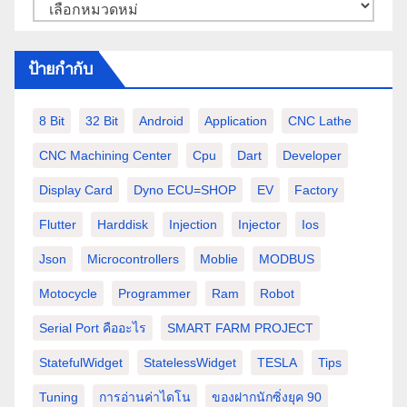
หมวด
หมู่
ป้ายกำกับ
8 Bit
32 Bit
Android
Application
CNC Lathe
CNC Machining Center
Cpu
Dart
Developer
Display Card
Dyno ECU=SHOP
EV
Factory
Flutter
Harddisk
Injection
Injector
Ios
Json
Microcontrollers
Moblie
MODBUS
Motocycle
Programmer
Ram
Robot
Serial Port คืออะไร
SMART FARM PROJECT
StatefulWidget
StatelessWidget
TESLA
Tips
Tuning
การอ่านค่าไดโน
ของฝากนักซิ่งยุค 90