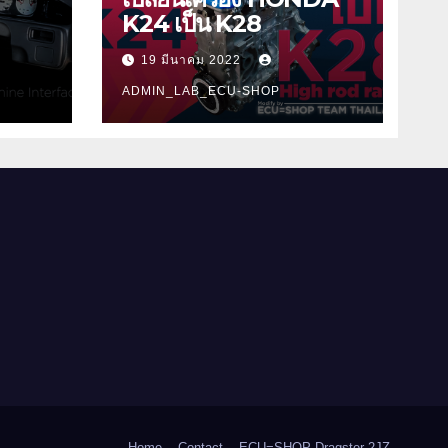
K24 เป็น K28
19 มีนาคม 2022
ADMIN_LAB_ECU-SHOP
Home
Contact
ECU=SHOP Dragster 2JZ