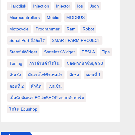
Harddisk
Injection
Injector
Ios
Json
Microcontrollers
Moblie
MODBUS
Motocycle
Programmer
Ram
Robot
Serial Port คืออะไร
SMART FARM PROJECT
StatefulWidget
StatelessWidget
TESLA
Tips
Tuning
การอ่านค่าไดโน
ของฝากนักซิ่งยุค 90
คันเร่ง
คันเร่งไฟฟ้าเทสล่า
ดีเซล
ตอนที่ 1
ตอนที่ 2
หัวฉีด
เบนซิน
เมื่อนักพัฒนา ECU=SHOP อยากทำฟาร์ม
ไดโน Ecushop