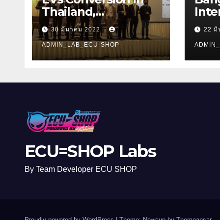
Thailand,
Inte
Technology, and
Sho
30 มีนาคม 2022
22 ม
Opportunities 2022
ADMIN_LAB_ECU-SHOP
ADMIN
ECU=SHOP Labs
By Team Developer ECU SHOP
Proudly powered by WordPress
|
Theme: Newsup by
Themeansar
.