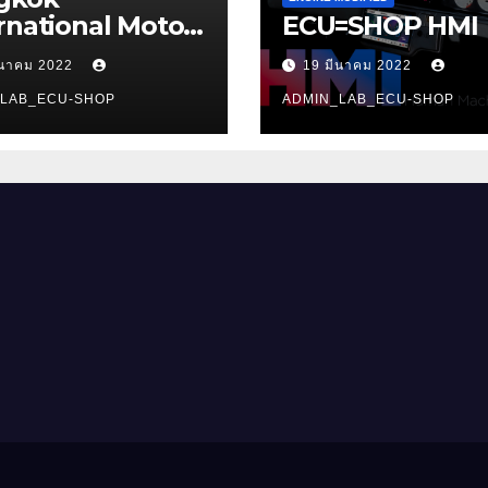
rnational Motor
ECU=SHOP HMI
w 2022
ีนาคม 2022
19 มีนาคม 2022
_LAB_ECU-SHOP
ADMIN_LAB_ECU-SHOP