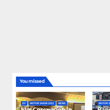
You missed
EV
MOTOR SHOW 2022
NEWS
MOTOR S
EVs Conversion in
Ban