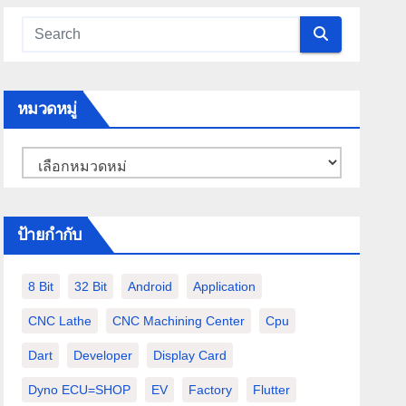
หมวดหมู่
หมวด
หมู่
ป้ายกำกับ
8 Bit
32 Bit
Android
Application
CNC Lathe
CNC Machining Center
Cpu
Dart
Developer
Display Card
Dyno ECU=SHOP
EV
Factory
Flutter