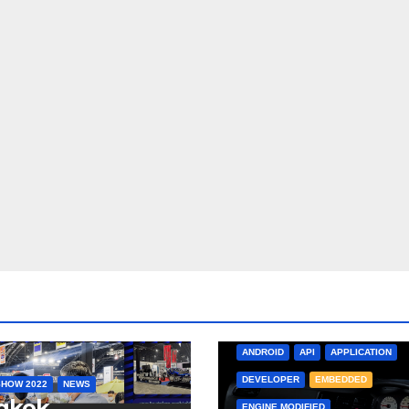
ANDROID
API
APPLICATION
DEVELOPER
EMBEDDED
HOW 2022
NEWS
gkok
ENGINE MODIFIED