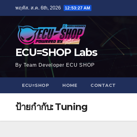
Skip
พฤหัส. ส.ค. 6th, 2026
12:53:28 AM
to
content
ECU=SHOP Labs
By Team Developer ECU SHOP
ECU=SHOP
HOME
CONTACT
ป้ายกำกับ:
Tuning