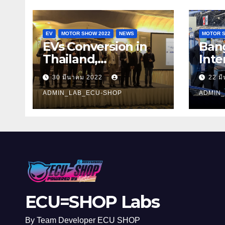
EV
MOTOR SHOW 2022
NEWS
MOTOR S
EVs Conversion in
Ban
Thailand,
Inte
Technology, and
Sho
30 มีนาคม 2022
22 ม
Opportunities 2022
ADMIN_LAB_ECU-SHOP
ADMIN
ECU=SHOP Labs
By Team Developer ECU SHOP