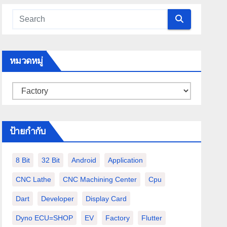
หมวดหมู่
หมวด
หมู่
ป้ายกำกับ
8 Bit
32 Bit
Android
Application
CNC Lathe
CNC Machining Center
Cpu
Dart
Developer
Display Card
Dyno ECU=SHOP
EV
Factory
Flutter