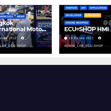
ANDROID
API
APPLICATION
DEVELOPER
EMBEDDED
HOW 2022
NEWS
gkok
ENGINE MODIFIED
rnational Motor
ECU=SHOP HMI
w 2022
ีนาคม 2022
19 มีนาคม 2022
_LAB_ECU-SHOP
ADMIN_LAB_ECU-SHOP