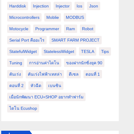
Harddisk
Injection
Injector
Ios
Json
Microcontrollers
Moblie
MODBUS
Motocycle
Programmer
Ram
Robot
Serial Port คืออะไร
SMART FARM PROJECT
StatefulWidget
StatelessWidget
TESLA
Tips
Tuning
การอ่านค่าไดโน
ของฝากนักซิ่งยุค 90
คันเร่ง
คันเร่งไฟฟ้าเทสล่า
ดีเซล
ตอนที่ 1
ตอนที่ 2
หัวฉีด
เบนซิน
เมื่อนักพัฒนา ECU=SHOP อยากทำฟาร์ม
ไดโน Ecushop